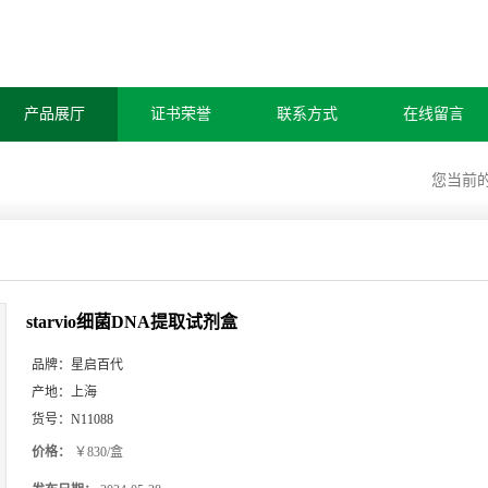
产品展厅
证书荣誉
联系方式
在线留言
您当前
starvio细菌DNA提取试剂盒
品牌：
星启百代
产地：
上海
货号：
N11088
价格：
￥830/盒