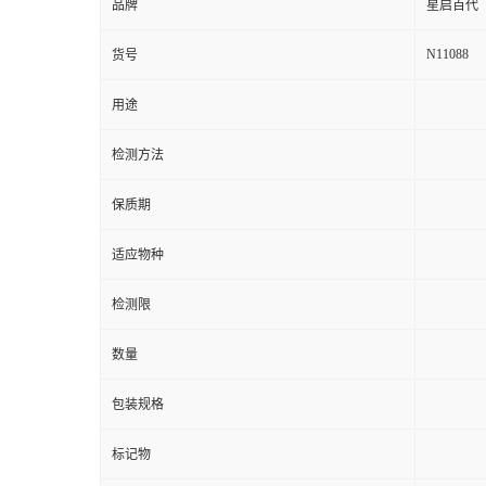
品牌
星启百代
N11088
货号
用途
检测方法
保质期
适应物种
检测限
数量
包装规格
标记物