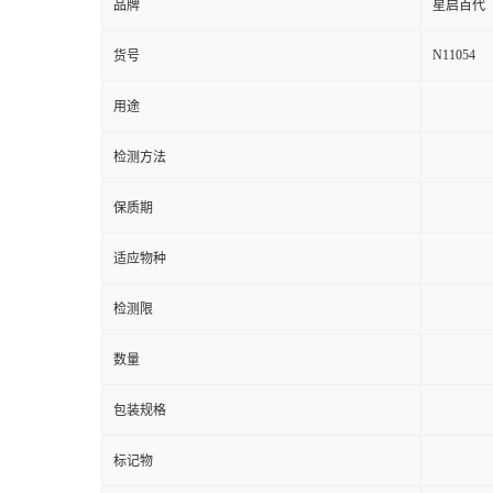
品牌
星启百代
N11054
货号
用途
检测方法
保质期
适应物种
检测限
数量
包装规格
标记物