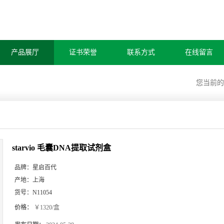
产品展厅
证书荣誉
联系方式
在线留言
您当前
starvio 毛囊DNA提取试剂盒
品牌：
星启百代
产地：
上海
货号：
N11054
价格：
￥1320/盒