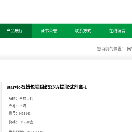
产品展厅
证书荣誉
联系方式
在线留言
您当前的位置：
网
starvio石蜡包埋组织RNA提取试剂盒-1
品牌：
星启百代
产地：
上海
货号：
N11141
价格：
￥750/盒