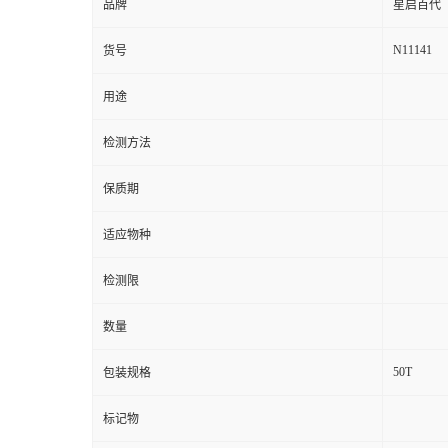
品牌
星启百代
N11141
货号
用途
检测方法
保质期
适应物种
检测限
数量
50T
包装规格
标记物