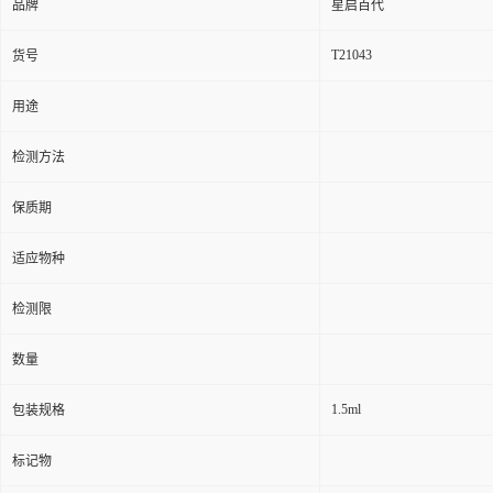
品牌
星启百代
T21043
货号
用途
检测方法
保质期
适应物种
检测限
数量
1.5ml
包装规格
标记物