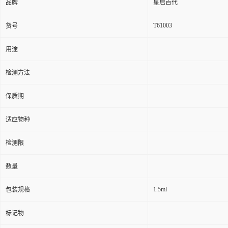
品牌
星启百代
T61003
货号
用途
检测方法
保质期
适应物种
检测限
数量
1.5ml
包装规格
标记物