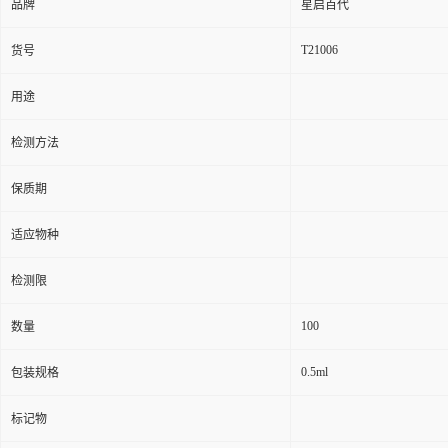
品牌
星启百代
T21006
货号
用途
检测方法
保质期
适应物种
检测限
100
数量
0.5ml
包装规格
标记物