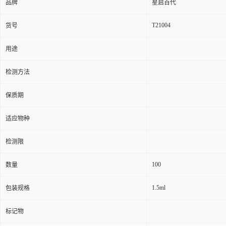
品牌
星启百代
T21004
货号
用途
检测方法
保质期
适应物种
检测限
100
数量
1.5ml
包装规格
标记物