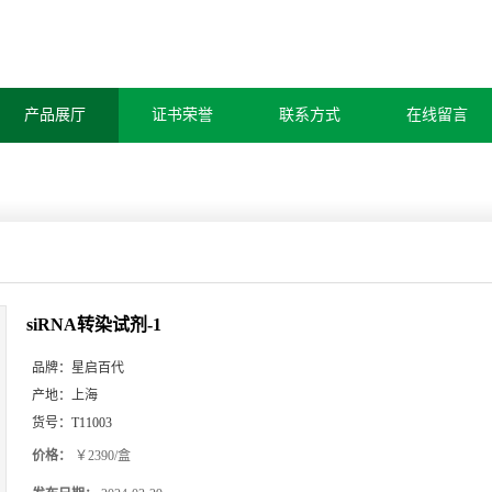
产品展厅
证书荣誉
联系方式
在线留言
siRNA转染试剂-1
品牌：
星启百代
产地：
上海
货号：
T11003
价格：
￥2390/盒