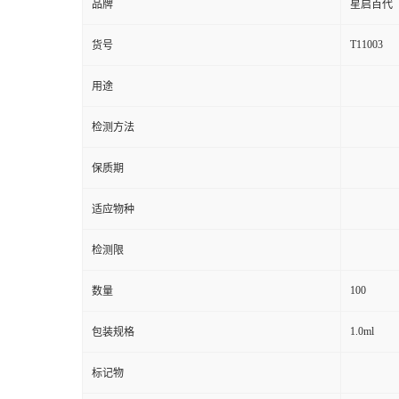
品牌
星启百代
T11003
货号
用途
检测方法
保质期
适应物种
检测限
100
数量
1.0ml
包装规格
标记物