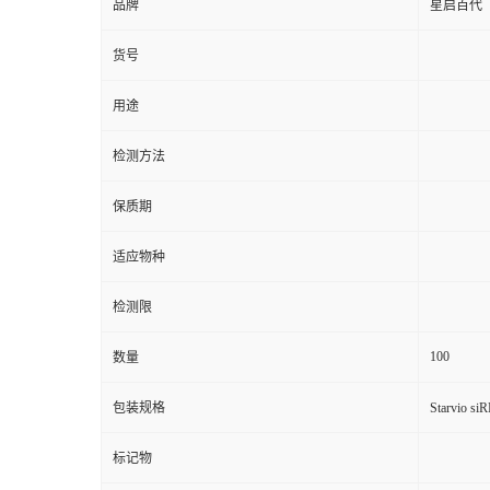
品牌
星启百代
货号
用途
检测方法
保质期
适应物种
检测限
100
数量
包装规格
Starvi
标记物