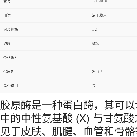
17104019
货号
用途
冻干粉末
1 g
包装规格
纯度
纯%
CAS编号
保质期
24 个月
是否进口
是
胶原酶是一种蛋白酶，其可以切割 
中的中性氨基酸 (X) 与甘
见于皮肤、肌腱、血管和骨骼