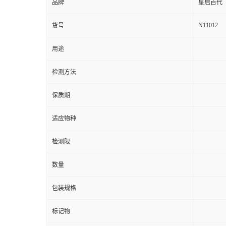
品牌
星启百代
N11012
货号
用途
检测方法
保质期
适应物种
检测限
数量
包装规格
标记物