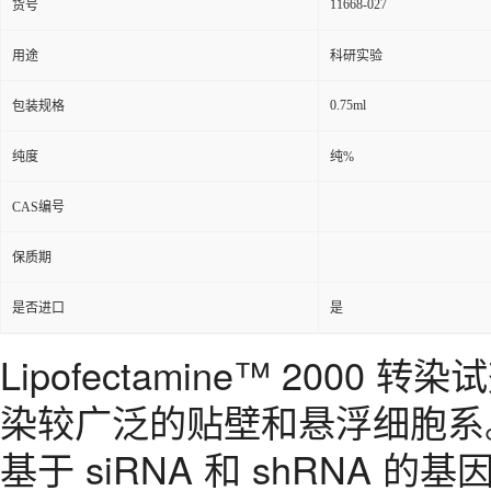
11668-027
货号
用途
科研实验
0.75ml
包装规格
纯度
纯%
CAS编号
保质期
是否进口
是
Lipofectamine™ 20
染较广泛的贴壁和悬浮细胞系。研究人
基于 siRNA 和 shRNA