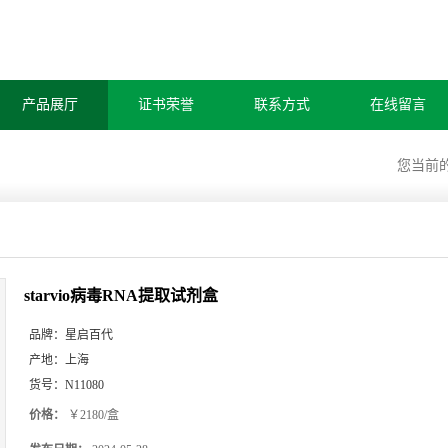
产品展厅
证书荣誉
联系方式
在线留言
您当前
starvio病毒RNA提取试剂盒
品牌：
星启百代
产地：
上海
货号：
N11080
价格：
￥2180/盒