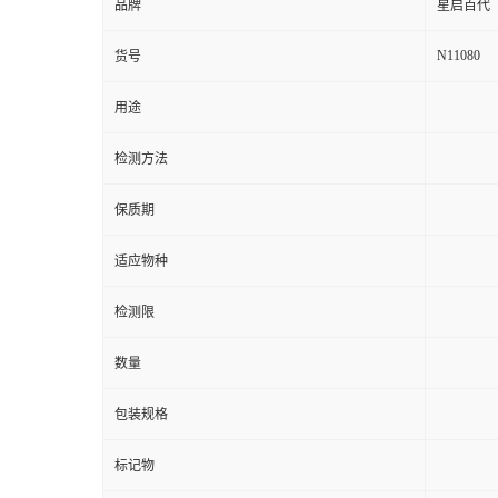
品牌
星启百代
N11080
货号
用途
检测方法
保质期
适应物种
检测限
数量
包装规格
标记物