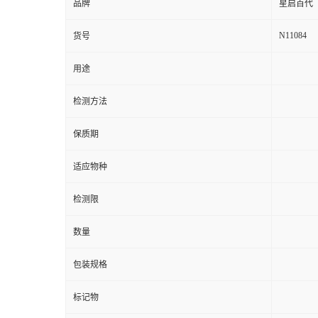
品牌
星启百代
N11084
货号
用途
检测方法
保质期
适应物种
检测限
数量
包装规格
标记物