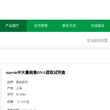
产品展厅
证书荣誉
联系方式
在线留言
您当前的位置
starvio中大量病毒DNA提取试剂盒
品牌：
星启百代
产地：
上海
货号：
N11084
价格：
￥2100/盒